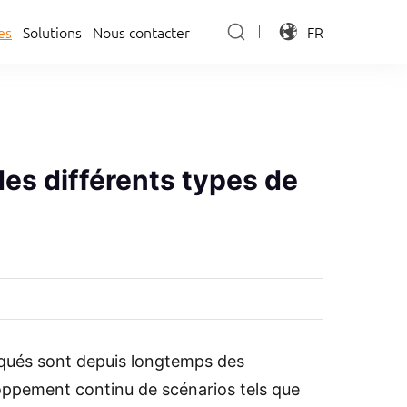
es
es
Solutions
Nous contacter
FR
Solutions
Nous contacter
 des différents types de
arqués sont depuis longtemps des
loppement continu de scénarios tels que