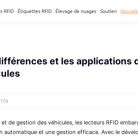
Nouvell
s RFID
Étiquettes RFID
Élevage de nuages
Soutien
Nouvell
s RFID
Étiquettes RFID
Élevage de nuages
Soutien
s différences et les applications
cules
：179
t et de gestion des véhicules, les lecteurs RFID emb
ion automatique et une gestion efficace. Avec le déve